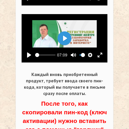
Воспроизвести
Выключить звук
Настройки
На весь экр
Воспроизвести
07:09
Воспроизвести
Выключить звук
Настройки
На весь экр
Каждый вновь приобретенный
продукт, требует ввода своего пин-
кода,
который вы получаете в письме
сразу после оплаты.
После того, как
скопировали пин-код (ключ
активации) нужно вставить