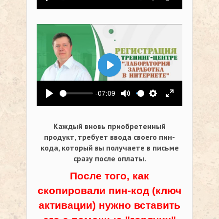
Воспроизвести
Выключить звук
Настройки
На весь экр
Воспроизвести
-07:09
Воспроизвести
Выключить звук
Настройки
На весь экр
Каждый вновь приобретенный
продукт, требует ввода своего пин-
кода,
который вы получаете в письме
сразу после оплаты.
После того, как
скопировали пин-код (ключ
активации) нужно вставить