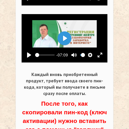
Воспроизвести
Выключить звук
Настройки
На весь экр
Воспроизвести
-07:09
Воспроизвести
Выключить звук
Настройки
На весь экр
Каждый вновь приобретенный
продукт, требует ввода своего пин-
кода,
который вы получаете в письме
сразу после оплаты.
После того, как
скопировали пин-код (ключ
активации) нужно вставить