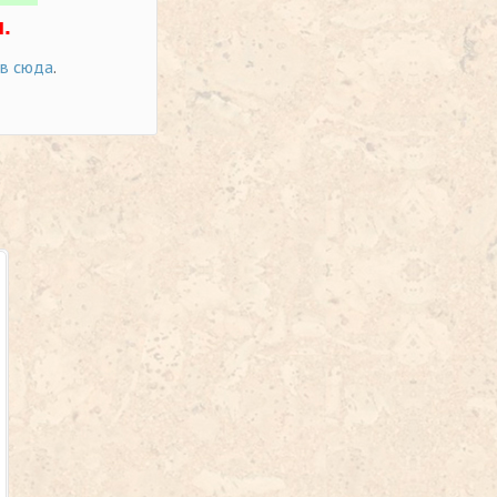
.
ов сюда
.