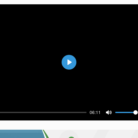
Воспроизвести
06:11
ести
Выключить 