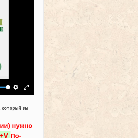
ить звук
Настройки
На весь экран
,
который вы
ции) нужно
l+V
По-