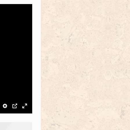
звук
Настройки
PIP
На весь экран