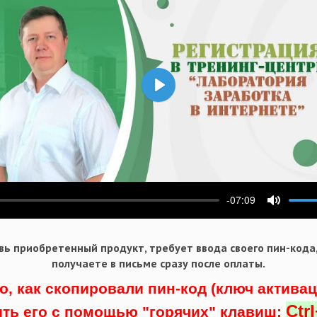
Воспроизвести
-07:09
ести
Выключ
ь приобретенный продукт, требует ввода своего пин-кода
получаете в письме сразу после оплаты.
о, как скопировали пин-код (ключ актива
Ctr
ить его с помощью "горячих" клавиш: