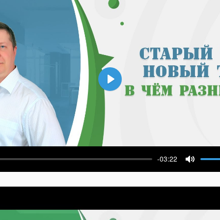
Воспроизвести
-03:22
ести
Выключ