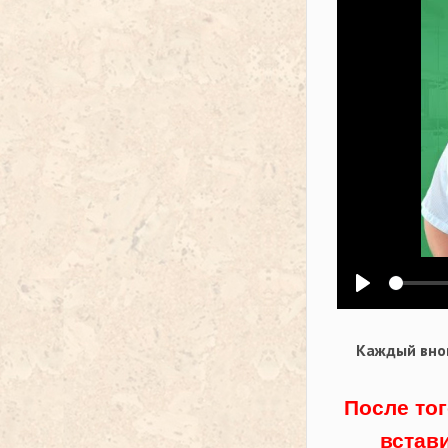
Воспроизв
Каждый внов
После тог
встав