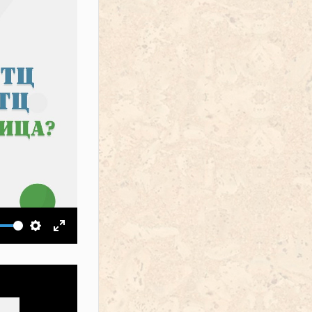
ить звук
Настройки
На весь экран