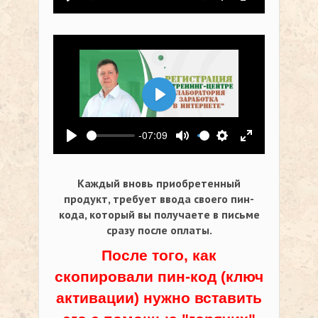
Воспроизвести
Выключить звук
Настройки
На весь экр
Воспроизвести
-07:09
Воспроизвести
Выключить звук
Настройки
На весь экр
Каждый вновь приобретенный
продукт, требует ввода своего пин-
кода,
который вы получаете в письме
сразу после оплаты.
После того, как
скопировали пин-код (ключ
активации) нужно вставить