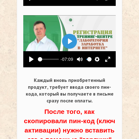
Воспроизвести
Выключить звук
Настройки
На весь экр
Воспроизвести
-07:09
Воспроизвести
Выключить звук
Настройки
На весь экр
Каждый вновь приобретенный
продукт, требует ввода своего пин-
кода,
который вы получаете в письме
сразу после оплаты.
После того, как
скопировали пин-код (ключ
активации) нужно вставить