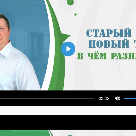
Воспроизвести
-03:22
ести
Выключ