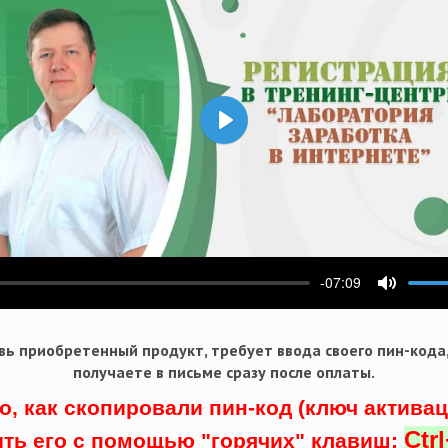
Воспроизвести
-07:09
ести
Выключ
ь приобретенный продукт, требует ввода своего пин-кода
получаете в письме сразу после оплаты.
о, как скопировали пин-код (ключ актива
Ctr
ить его с помощью "горячих" клавиш: