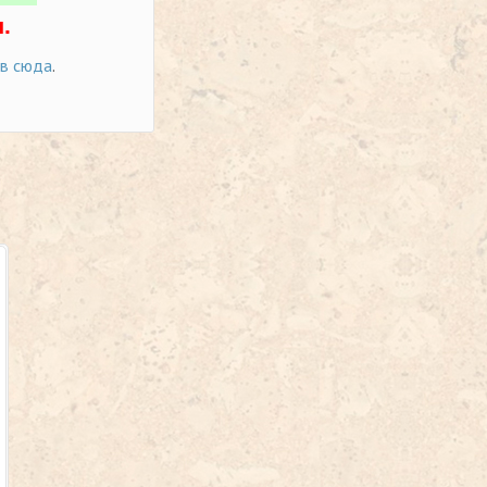
.
ов сюда
.