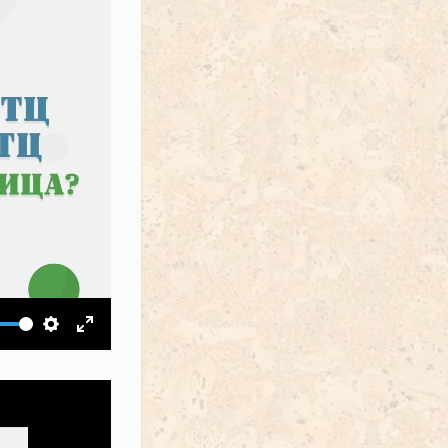
ить звук
Настройки
На весь экран