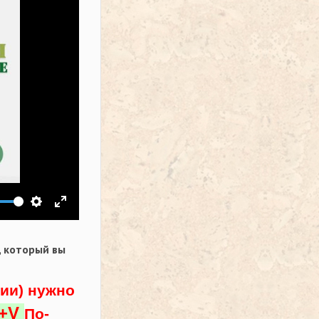
ить звук
Настройки
На весь экран
,
который вы
ции) нужно
l+V
По-