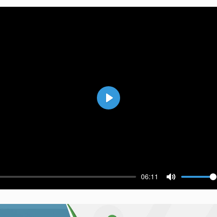
Воспроизвести
06:11
ести
Выключить 