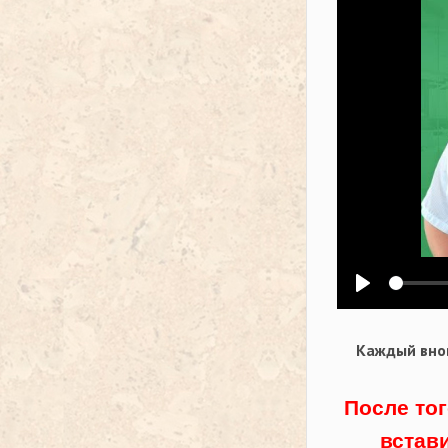
Воспроизв
Каждый внов
После тог
встав