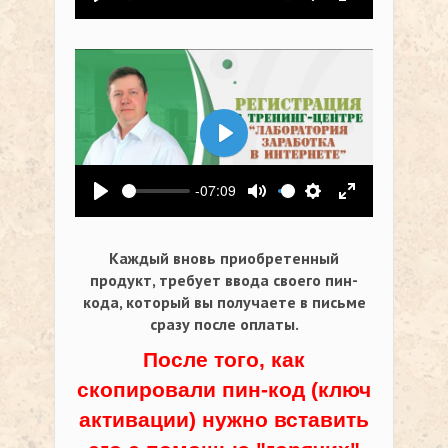
Воспроизвести
Выключить звук
Настройки
На весь экр
Воспроизвести
-07:09
Воспроизвести
Выключить звук
Настройки
На весь экр
Каждый вновь приобретенный
продукт, требует ввода своего пин-
кода,
который вы получаете в письме
сразу после оплаты.
После того, как
скопировали пин-код (ключ
активации) нужно вставить