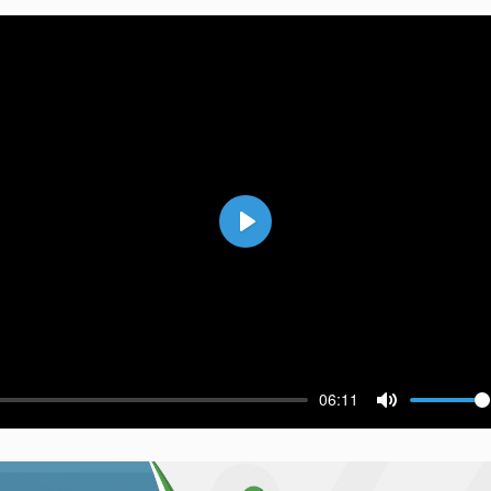
Воспроизвести
06:11
ести
Выключить 