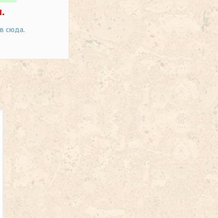
.
ов сюда
.