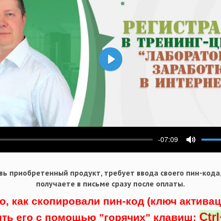
Воспроизвести
-07:09
ести
Выключ
ь приобретенный продукт, требует ввода своего пин-кода
получаете в письме сразу после оплаты.
о, как скопировали пин-код (ключ актива
Ctr
ить его с помощью "горячих" клавиш: