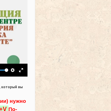
ить звук
Настройки
На весь экран
,
который вы
ции) нужно
l+V
По-