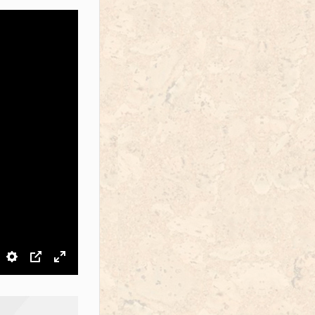
звук
Настройки
PIP
На весь экран