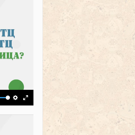
ить звук
Настройки
На весь экран