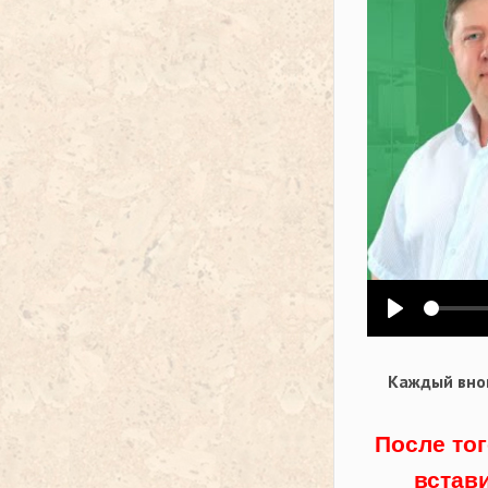
Воспроизв
Каждый внов
После тог
встав