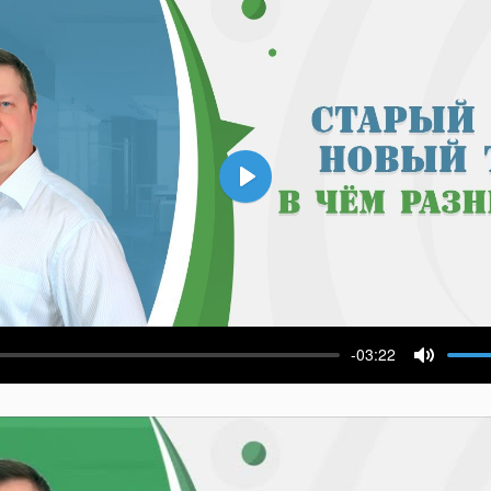
Воспроизвести
-03:22
ести
Выключ