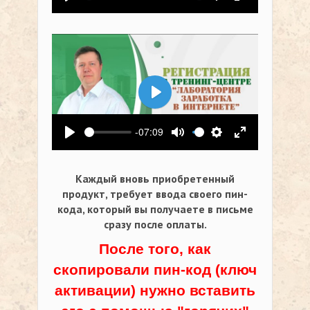
Воспроизвести
Выключить звук
Настройки
На весь экр
Воспроизвести
-07:09
Воспроизвести
Выключить звук
Настройки
На весь экр
Каждый вновь приобретенный
продукт, требует ввода своего пин-
кода,
который вы получаете в письме
сразу после оплаты.
После того, как
скопировали пин-код (ключ
активации) нужно вставить