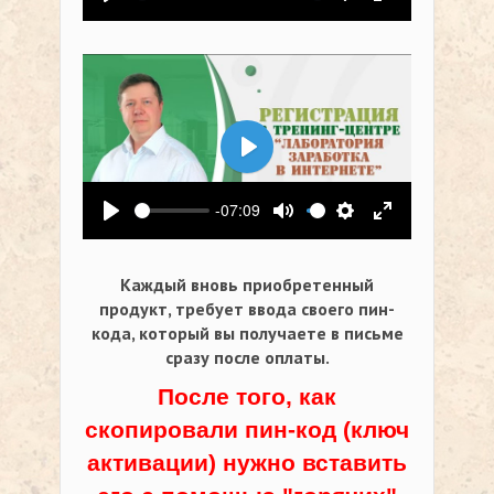
Воспроизвести
Выключить звук
Настройки
На весь экр
Воспроизвести
-07:09
Воспроизвести
Выключить звук
Настройки
На весь экр
Каждый вновь приобретенный
продукт, требует ввода своего пин-
кода,
который вы получаете в письме
сразу после оплаты.
После того, как
скопировали пин-код (ключ
активации) нужно вставить