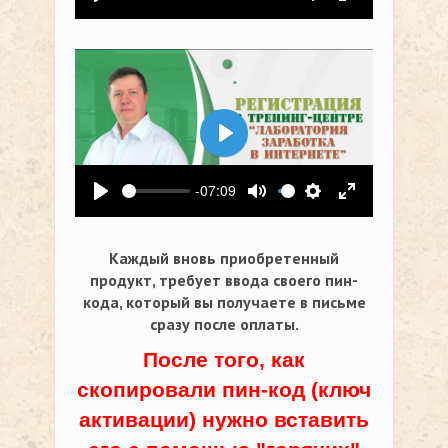
Воспроизвести
Выключить звук
Настройки
На весь экр
Воспроизвести
-07:09
Воспроизвести
Выключить звук
Настройки
На весь экр
Каждый вновь приобретенный
продукт, требует ввода своего пин-
кода,
который вы получаете в письме
сразу после оплаты.
После того, как
скопировали пин-код (ключ
активации) нужно вставить