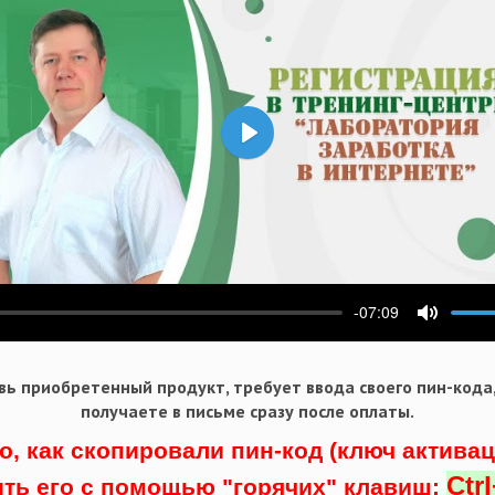
Воспроизвести
-07:09
ести
Выключ
ь приобретенный продукт, требует ввода своего пин-кода
получаете в письме сразу после оплаты.
о, как скопировали пин-код (ключ актива
Ctr
ить его с помощью "горячих" клавиш: