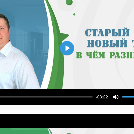
Воспроизвести
-03:22
ести
Выключ