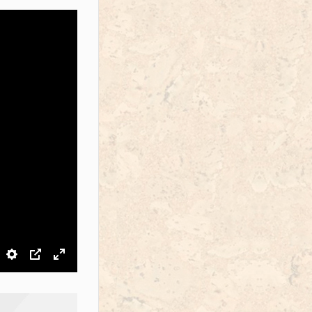
звук
Настройки
PIP
На весь экран