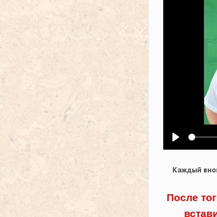
Воспроизв
Каждый внов
После тог
встав