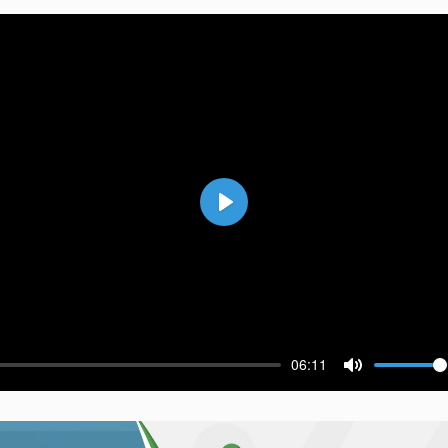
Воспроизвести
06:11
ести
Выключить 