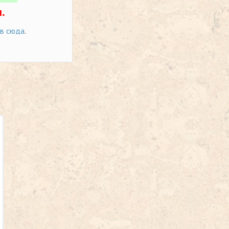
.
ов сюда
.