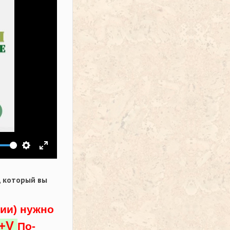
ить звук
Настройки
На весь экран
,
который вы
ции) нужно
l+V
По-