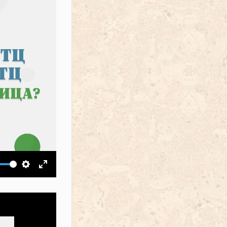
ить звук
Настройки
На весь экран