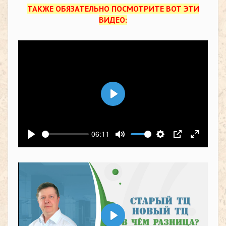
ТАКЖЕ ОБЯЗАТЕЛЬНО ПОСМОТРИТЕ ВОТ ЭТИ
ВИДЕО:
Воспроизвести
06:11
Воспроизвести
Выключить звук
Настройки
PIP
На весь