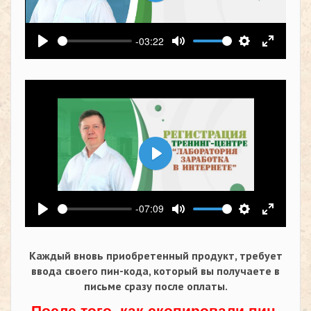
Воспроизвести
-03:22
Воспроизвести
Выключить звук
Настройки
На весь
Воспроизвести
-07:09
Воспроизвести
Выключить звук
Настройки
На весь
Каждый вновь приобретенный продукт, требует
ввода своего пин-кода,
который вы получаете в
письме сразу после оплаты.
После того, как скопировали пин-