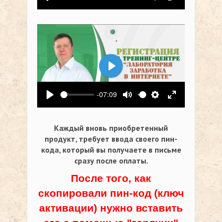
Воспроизвести
Выключить звук
Настройки
На весь экр
Воспроизвести
-07:09
Воспроизвести
Выключить звук
Настройки
На весь экр
Каждый вновь приобретенный
продукт, требует ввода своего пин-
кода,
который вы получаете в письме
сразу после оплаты.
После того, как
скопировали пин-код (ключ
активации) нужно вставить