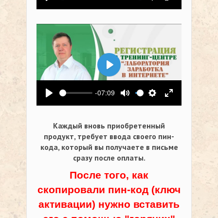
Воспроизвести
Выключить звук
Настройки
На весь экр
Воспроизвести
-07:09
Воспроизвести
Выключить звук
Настройки
На весь экр
Каждый вновь приобретенный
продукт, требует ввода своего пин-
кода,
который вы получаете в письме
сразу после оплаты.
После того, как
скопировали пин-код (ключ
активации) нужно вставить