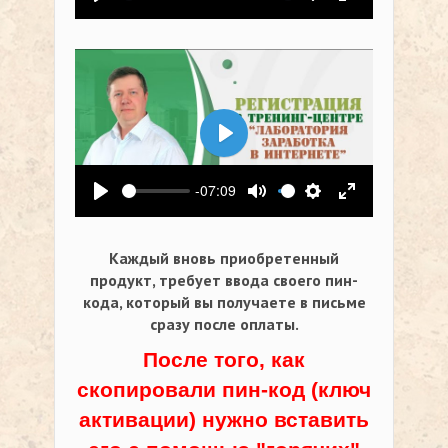
Воспроизвести
Выключить звук
Настройки
На весь экр
Воспроизвести
-07:09
Воспроизвести
Выключить звук
Настройки
На весь экр
Каждый вновь приобретенный
продукт, требует ввода своего пин-
кода,
который вы получаете в письме
сразу после оплаты.
После того, как
скопировали пин-код (ключ
активации) нужно вставить