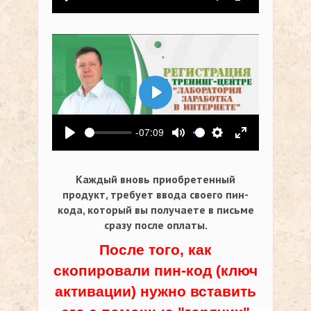
Воспроизвести
Выключить звук
Настройки
На весь экр
Воспроизвести
-07:09
Воспроизвести
Выключить звук
Настройки
На весь экр
Каждый вновь приобретенный
продукт, требует ввода своего пин-
кода,
который вы получаете в письме
сразу после оплаты.
После того, как
скопировали пин-код (ключ
активации) нужно вставить