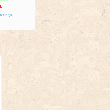
.
ов сюда
.