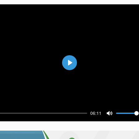
Воспроизвести
06:11
ести
Выключить 