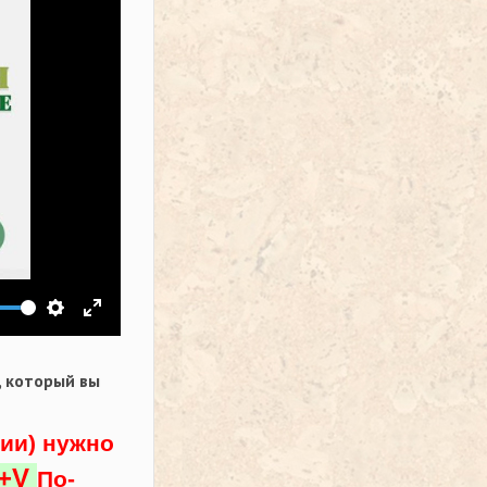
ить звук
Настройки
На весь экран
,
который вы
ции) нужно
l+V
По-