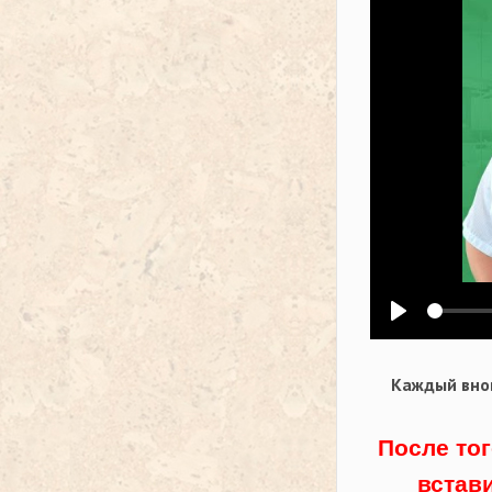
Воспроизв
Каждый внов
После тог
встав