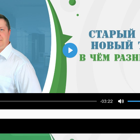
Воспроизвести
-03:22
ести
Выключ