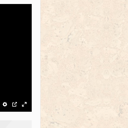
звук
Настройки
PIP
На весь экран