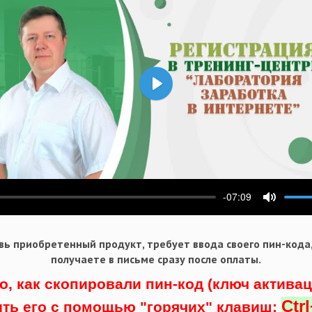
Воспроизвести
-07:09
ести
Выключ
ь приобретенный продукт, требует ввода своего пин-кода
получаете в письме сразу после оплаты.
о, как скопировали пин-код (ключ актива
Ctr
ить его с помощью "горячих" клавиш: