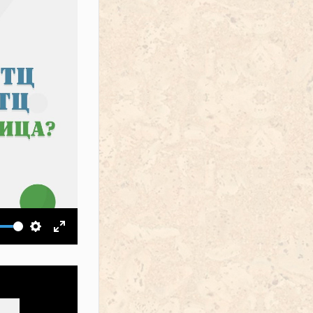
ить звук
Настройки
На весь экран