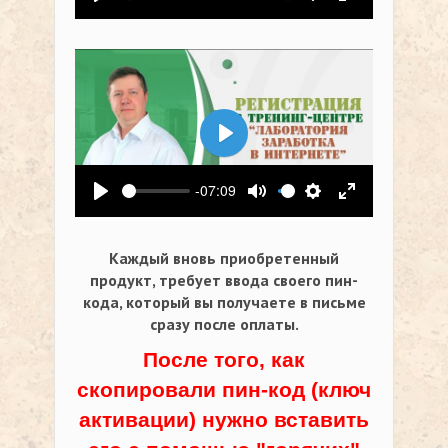
Воспроизвести
Выключить звук
Настройки
На весь экр
Воспроизвести
-07:09
Воспроизвести
Выключить звук
Настройки
На весь экр
Каждый вновь приобретенный
продукт, требует ввода своего пин-
кода,
который вы получаете в письме
сразу после оплаты.
После того, как
скопировали пин-код (ключ
активации) нужно вставить