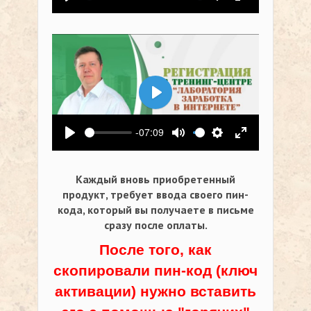
Воспроизвести
Выключить звук
Настройки
На весь экр
Воспроизвести
-07:09
Воспроизвести
Выключить звук
Настройки
На весь экр
Каждый вновь приобретенный
продукт, требует ввода своего пин-
кода,
который вы получаете в письме
сразу после оплаты.
После того, как
скопировали пин-код (ключ
активации) нужно вставить