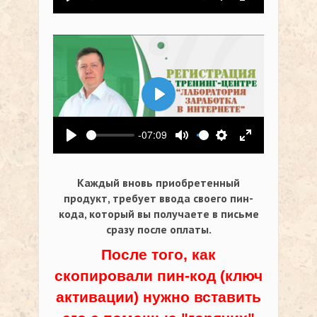
Воспроизвести
Выключить звук
Настройки
На весь экр
Воспроизвести
-07:09
Воспроизвести
Выключить звук
Настройки
На весь экр
Каждый вновь приобретенный
продукт, требует ввода своего пин-
кода,
который вы получаете в письме
сразу после оплаты.
После того, как
скопировали пин-код (ключ
активации) нужно вставить