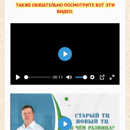
ТАКЖЕ ОБЯЗАТЕЛЬНО ПОСМОТРИТЕ ВОТ ЭТИ
ВИДЕО:
Воспроизвести
06:11
Воспроизвести
Выключить звук
Настройки
PIP
На весь