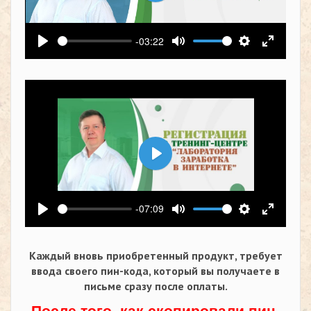
Воспроизвести
-03:22
Воспроизвести
Выключить звук
Настройки
На весь
Воспроизвести
-07:09
Воспроизвести
Выключить звук
Настройки
На весь
Каждый вновь приобретенный продукт, требует
ввода своего пин-кода,
который вы получаете в
письме сразу после оплаты.
После того, как скопировали пин-