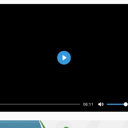
Воспроизвести
06:11
ести
Выключить 