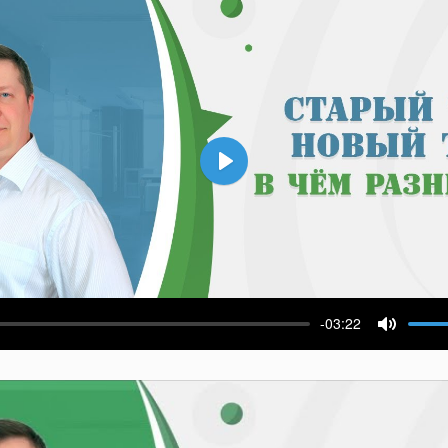
Воспроизвести
-03:22
ести
Выключ