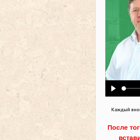
Воспроизв
Каждый внов
После тог
встав