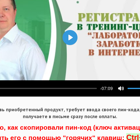
Воспроизвести
-07:09
ести
Выключ
ь приобретенный продукт, требует ввода своего пин-кода
получаете в письме сразу после оплаты.
о, как скопировали пин-код (ключ актива
Ctr
ить его с помощью "горячих" клавиш: