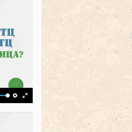
ить звук
Настройки
На весь экран