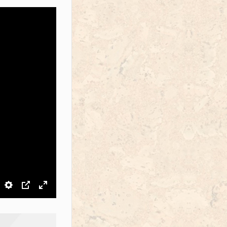
звук
Настройки
PIP
На весь экран