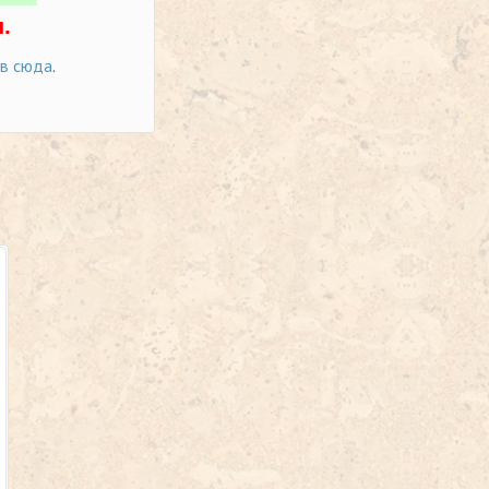
.
ов сюда
.