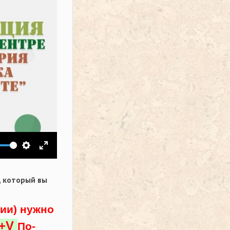
ить звук
Настройки
На весь экран
,
который вы
ции) нужно
l+V
По-