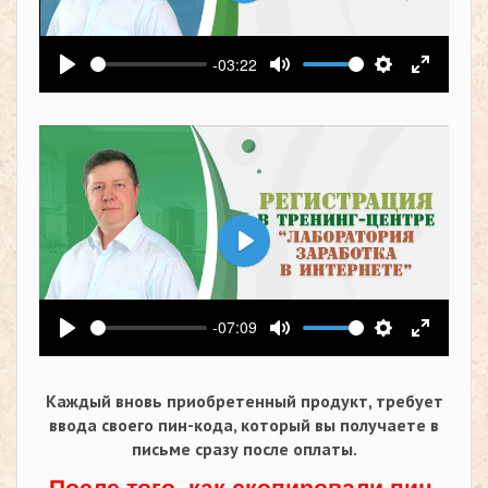
Воспроизвести
-03:22
Воспроизвести
Выключить звук
Настройки
На весь
Воспроизвести
-07:09
Воспроизвести
Выключить звук
Настройки
На весь
Каждый вновь приобретенный продукт, требует
ввода своего пин-кода,
который вы получаете в
письме сразу после оплаты.
После того, как скопировали пин-