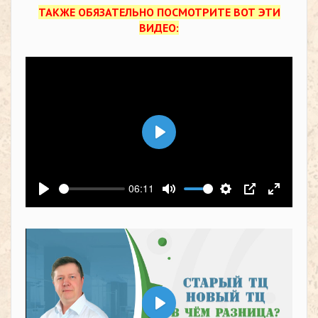
ТАКЖЕ ОБЯЗАТЕЛЬНО ПОСМОТРИТЕ ВОТ ЭТИ
ВИДЕО:
Воспроизвести
06:11
Воспроизвести
Выключить звук
Настройки
PIP
На весь