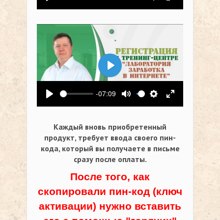
Воспроизвести
Выключить звук
Настройки
На весь экр
Воспроизвести
-07:09
Воспроизвести
Выключить звук
Настройки
На весь экр
Каждый вновь приобретенный
продукт, требует ввода своего пин-
кода,
который вы получаете в письме
сразу после оплаты.
После того, как
скопировали пин-код (ключ
активации) нужно вставить