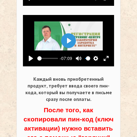
Воспроизвести
Выключить звук
Настройки
На весь экр
Воспроизвести
-07:09
Воспроизвести
Выключить звук
Настройки
На весь экр
Каждый вновь приобретенный
продукт, требует ввода своего пин-
кода,
который вы получаете в письме
сразу после оплаты.
После того, как
скопировали пин-код (ключ
активации) нужно вставить