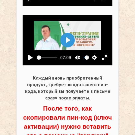
Воспроизвести
Выключить звук
Настройки
На весь экр
Воспроизвести
-07:09
Воспроизвести
Выключить звук
Настройки
На весь экр
Каждый вновь приобретенный
продукт, требует ввода своего пин-
кода,
который вы получаете в письме
сразу после оплаты.
После того, как
скопировали пин-код (ключ
активации) нужно вставить