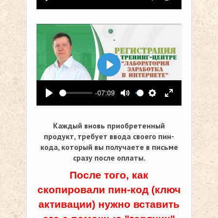
Воспроизвести
Выключить звук
Настройки
На весь экр
Воспроизвести
-07:09
Воспроизвести
Выключить звук
Настройки
На весь экр
Каждый вновь приобретенный
продукт, требует ввода своего пин-
кода,
который вы получаете в письме
сразу после оплаты.
После того, как
скопировали пин-код (ключ
активации) нужно вставить