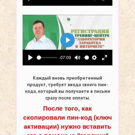
Воспроизвести
Выключить звук
Настройки
На весь экр
Воспроизвести
-07:09
Воспроизвести
Выключить звук
Настройки
На весь экр
Каждый вновь приобретенный
продукт, требует ввода своего пин-
кода,
который вы получаете в письме
сразу после оплаты.
После того, как
скопировали пин-код (ключ
активации) нужно вставить