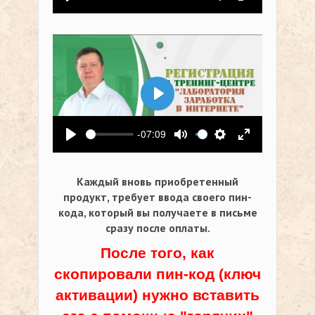
Воспроизвести
Выключить звук
Настройки
На весь экр
Воспроизвести
-07:09
Воспроизвести
Выключить звук
Настройки
На весь экр
Каждый вновь приобретенный
продукт, требует ввода своего пин-
кода,
который вы получаете в письме
сразу после оплаты.
После того, как
скопировали пин-код (ключ
активации) нужно вставить