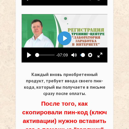
Воспроизвести
Выключить звук
Настройки
На весь экр
Воспроизвести
-07:09
Воспроизвести
Выключить звук
Настройки
На весь экр
Каждый вновь приобретенный
продукт, требует ввода своего пин-
кода,
который вы получаете в письме
сразу после оплаты.
После того, как
скопировали пин-код (ключ
активации) нужно вставить