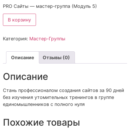
PRO Сайты — мастер-группа (Модуль 5)
Количество
В корзину
товара
PRO
Сайты
-
Категория:
Мастер-Группы
мастер-
группа
(Модуль
5)
Описание
Отзывы (0)
Описание
Стань профессионалом создания сайтов за 90 дней
без изучения утомительных тренингов в группе
единомышленников с полного нуля
Похожие товары