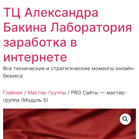
Перейти
ТЦ Александра
к
содержимому
Бакина Лаборатория
заработка в
интернете
Все технические и стратегические моменты онлайн-
бизнеса
Главная
/
Мастер-Группы
/ PRO Сайты — мастер-
группа (Модуль 5)