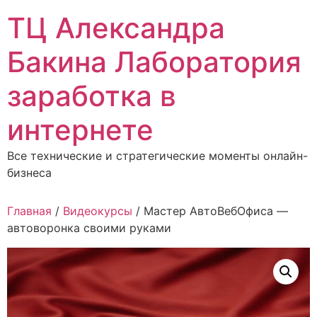
Перейти
ТЦ Александра
к
содержимому
Бакина Лаборатория
заработка в
интернете
Все технические и стратегические моменты онлайн-
бизнеса
Главная
/
Видеокурсы
/ Мастер АвтоВебОфиса —
автоворонка своими руками