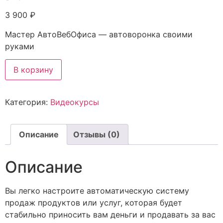
3 900
₽
Мастер АвтоВебОфиса — автоворонка своими
руками
Количество
В корзину
товара
Мастер
АвтоВебОфиса
-
Категория:
Видеокурсы
автоворонка
своими
руками
Описание
Отзывы (0)
Описание
Вы легко настроите автоматическую систему
продаж продуктов или услуг, которая будет
стабильно приносить вам деньги и продавать за вас