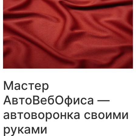
Мастер
АвтоВебОфиса —
автоворонка своими
руками