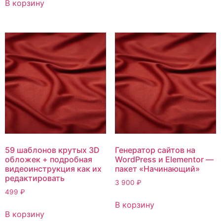
В корзину
59 шаблонов крутых 3D
Генератор сайтов на
обложек + подробная
WordPress и Elementor —
видеоинструкция как их
пакет «Начинающий»
редактировать
3 900
₽
499
₽
В корзину
В корзину