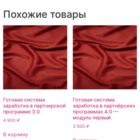
Похожие товары
Готовая система
Готовая система
заработка в партнерской
заработка в партнёрских
программе 3.0
программах 4.0 —
модуль первый
4 900
₽
3 500
₽
В корзину