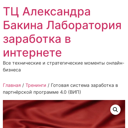
Перейти
ТЦ Александра
к
содержимому
Бакина Лаборатория
заработка в
интернете
Все технические и стратегические моменты онлайн-
бизнеса
Главная
/
Тренинги
/ Готовая система заработка в
партнёрской программе 4.0 (ВИП)