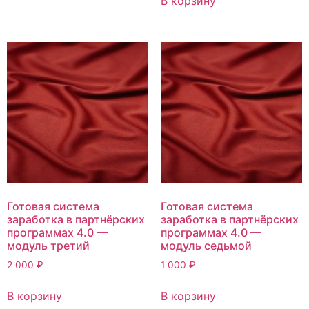
В корзину
Готовая система
Готовая система
заработка в партнёрских
заработка в партнёрских
программах 4.0 —
программах 4.0 —
модуль третий
модуль седьмой
2 000
₽
1 000
₽
В корзину
В корзину