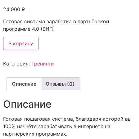
24 900
₽
Готовая система заработка в партнёрской
программе 4.0 (ВИП)
Количество
В корзину
товара
Готовая
система
заработка
Категория:
Тренинги
в
партнёрской
программе
4.0
(ВИП)
Описание
Отзывы (0)
Описание
Готовая пошаговая система, благодаря которой вы
100% начнёте зарабатывать в интернете на
партнёрских программах.