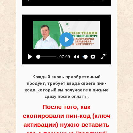
Воспроизвести
Выключить звук
Настройки
На весь экр
Воспроизвести
-07:09
Воспроизвести
Выключить звук
Настройки
На весь экр
Каждый вновь приобретенный
продукт, требует ввода своего пин-
кода,
который вы получаете в письме
сразу после оплаты.
После того, как
скопировали пин-код (ключ
активации) нужно вставить