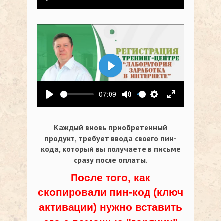
Воспроизвести
Выключить звук
Настройки
На весь экр
Воспроизвести
-07:09
Воспроизвести
Выключить звук
Настройки
На весь экр
Каждый вновь приобретенный
продукт, требует ввода своего пин-
кода,
который вы получаете в письме
сразу после оплаты.
После того, как
скопировали пин-код (ключ
активации) нужно вставить