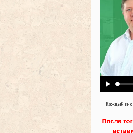
Воспроизв
Каждый внов
После тог
встав