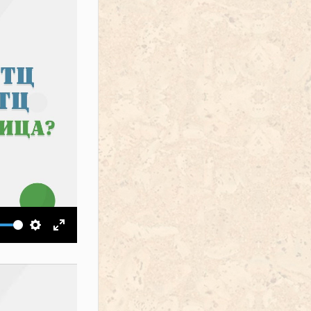
ить звук
Настройки
На весь экран