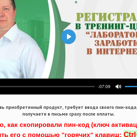
Воспроизвести
-07:09
ести
Выключ
ь приобретенный продукт, требует ввода своего пин-кода
получаете в письме сразу после оплаты.
о, как скопировали пин-код (ключ актива
Ctr
ить его с помощью "горячих" клавиш: