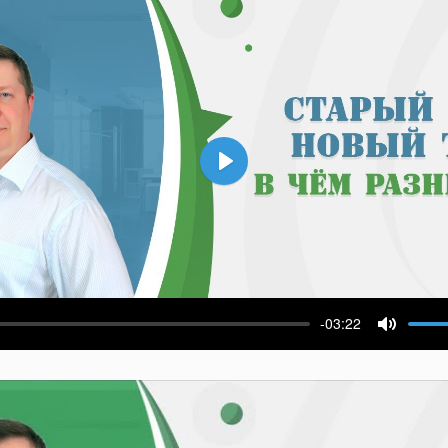
Воспроизвести
-03:22
ести
Выключ