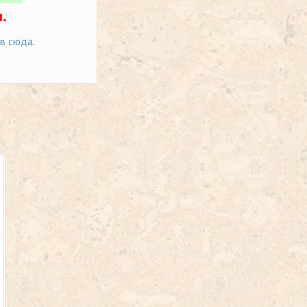
.
ов сюда
.