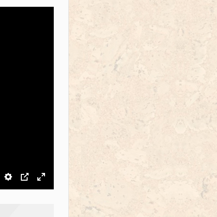
звук
Настройки
PIP
На весь экран