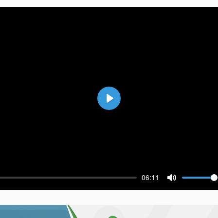
Воспроизвести
06:11
ести
Выключить 