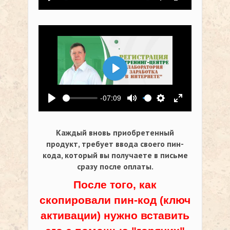
Воспроизвести
Выключить звук
Настройки
На весь экр
Воспроизвести
-07:09
Воспроизвести
Выключить звук
Настройки
На весь экр
Каждый вновь приобретенный
продукт, требует ввода своего пин-
кода,
который вы получаете в письме
сразу после оплаты.
После того, как
скопировали пин-код (ключ
активации) нужно вставить