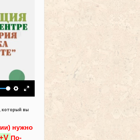
ить звук
Настройки
На весь экран
,
который вы
ции) нужно
l+V
По-