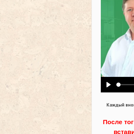
Воспроизв
Каждый внов
После тог
встав