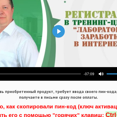
Воспроизвести
-07:09
ести
Выключ
ь приобретенный продукт, требует ввода своего пин-кода
получаете в письме сразу после оплаты.
о, как скопировали пин-код (ключ актива
Ctr
ить его с помощью "горячих" клавиш: