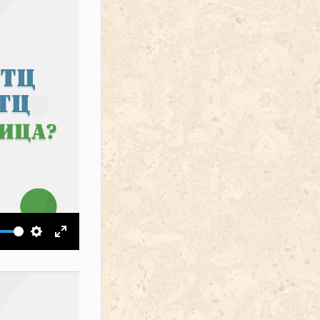
ить звук
Настройки
На весь экран