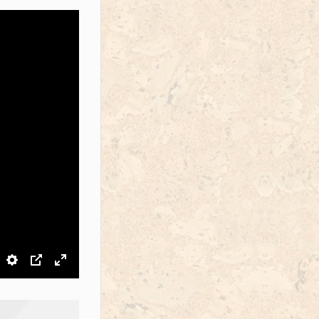
звук
Настройки
PIP
На весь экран