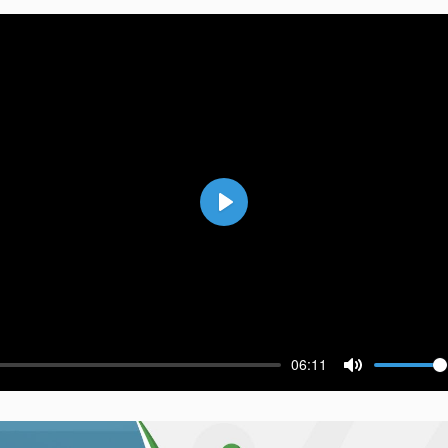
Воспроизвести
06:11
ести
Выключить 