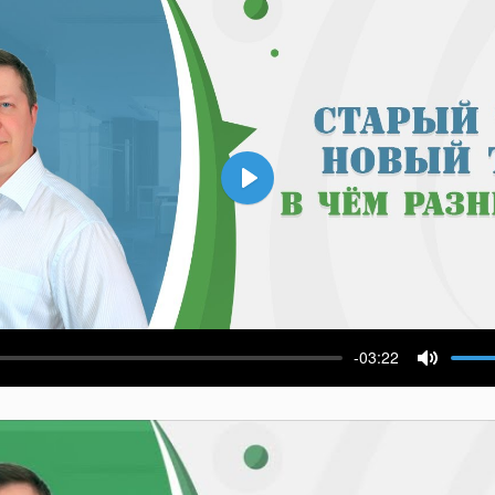
Воспроизвести
-03:22
ести
Выключ