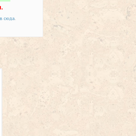
.
ов сюда
.