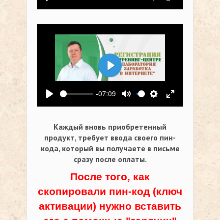
Воспроизвести
Выключить звук
Настройки
На весь экр
Воспроизвести
-07:09
Воспроизвести
Выключить звук
Настройки
На весь экр
Каждый вновь приобретенный
продукт, требует ввода своего пин-
кода,
который вы получаете в письме
сразу после оплаты.
После того, как
скопировали пин-код (ключ
активации) нужно вставить