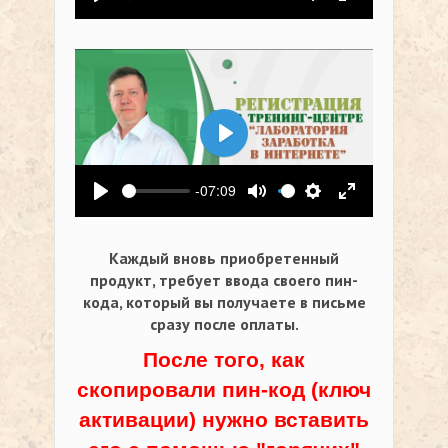
Воспроизвести
Выключить звук
Настройки
На весь экр
Воспроизвести
-07:09
Воспроизвести
Выключить звук
Настройки
На весь экр
Каждый вновь приобретенный
продукт, требует ввода своего пин-
кода,
который вы получаете в письме
сразу после оплаты.
После того, как
скопировали пин-код (ключ
активации) нужно вставить