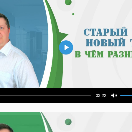
Воспроизвести
-03:22
ести
Выключ