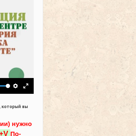
ить звук
Настройки
На весь экран
,
который вы
ции) нужно
l+V
По-