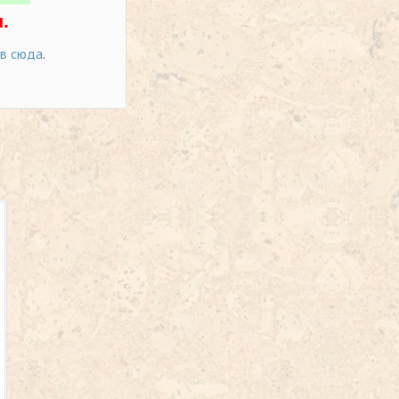
.
ов сюда
.