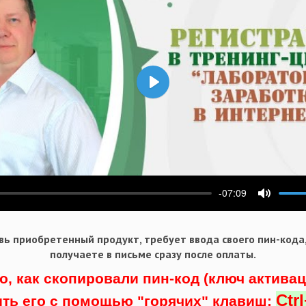
Воспроизвести
-07:09
ести
Выключ
ь приобретенный продукт, требует ввода своего пин-кода
получаете в письме сразу после оплаты.
о, как скопировали пин-код (ключ актива
Ctr
ить его с помощью "горячих" клавиш: