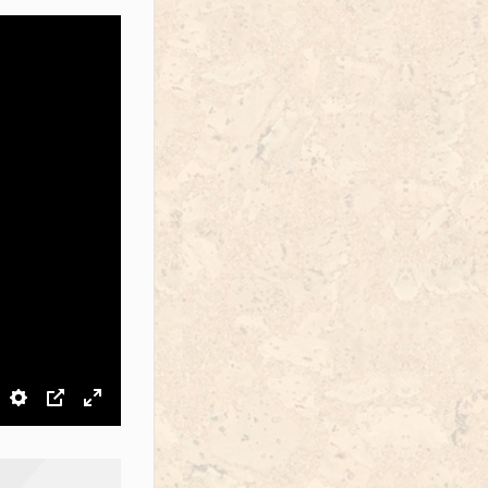
звук
Настройки
PIP
На весь экран