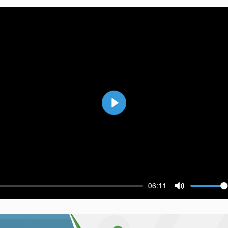
Воспроизвести
06:11
ести
Выключить 