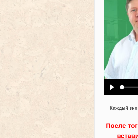
Воспроизв
Каждый внов
После тог
встав