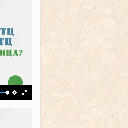
ить звук
Настройки
На весь экран