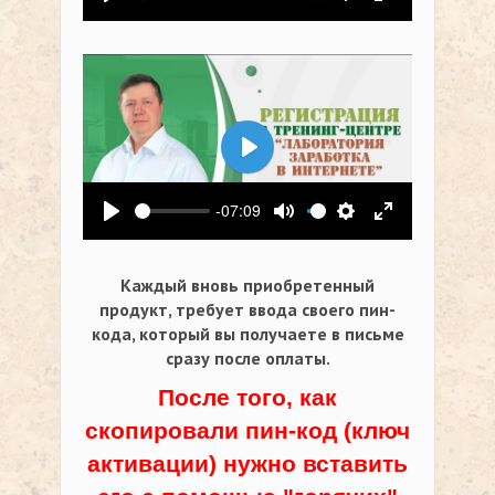
Воспроизвести
Выключить звук
Настройки
На весь экр
Воспроизвести
-07:09
Воспроизвести
Выключить звук
Настройки
На весь экр
Каждый вновь приобретенный
продукт, требует ввода своего пин-
кода,
который вы получаете в письме
сразу после оплаты.
После того, как
скопировали пин-код (ключ
активации) нужно вставить