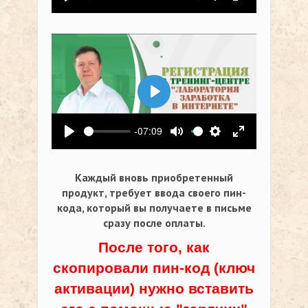
Воспроизвести
Выключить звук
Настройки
На весь экр
Воспроизвести
-07:09
Воспроизвести
Выключить звук
Настройки
На весь экр
Каждый вновь приобретенный
продукт, требует ввода своего пин-
кода,
который вы получаете в письме
сразу после оплаты.
После того, как
скопировали пин-код (ключ
активации) нужно вставить