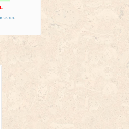
.
ов сюда
.