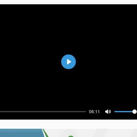
Воспроизвести
06:11
ести
Выключить 