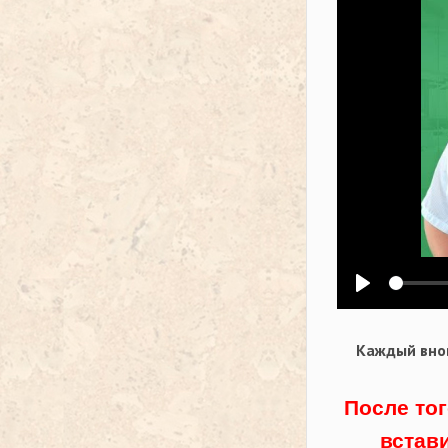
Воспроизв
Каждый внов
После тог
встав