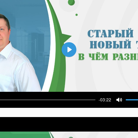
Воспроизвести
-03:22
ести
Выключ