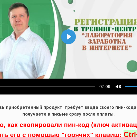
Воспроизвести
-07:09
ести
Выключ
ь приобретенный продукт, требует ввода своего пин-кода
получаете в письме сразу после оплаты.
о, как скопировали пин-код (ключ актива
Ctr
ить его с помощью "горячих" клавиш: