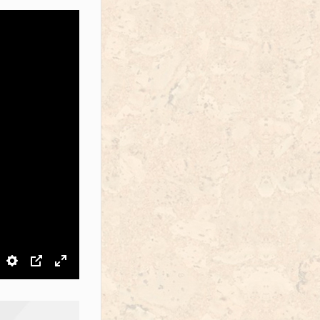
звук
Настройки
PIP
На весь экран