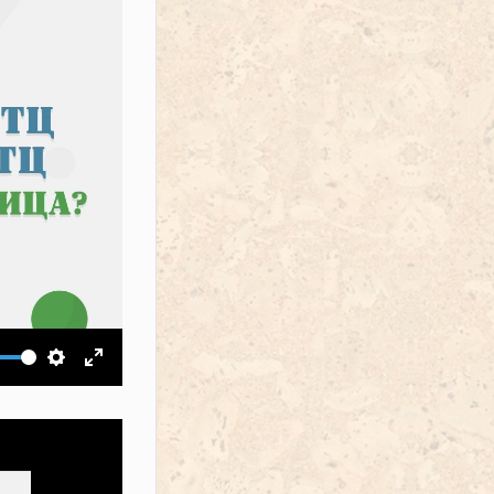
ить звук
Настройки
На весь экран