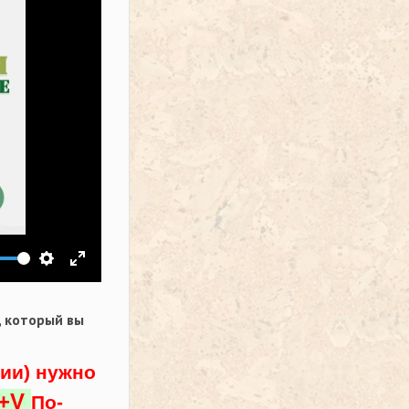
ить звук
Настройки
На весь экран
,
который вы
ции) нужно
l+V
По-