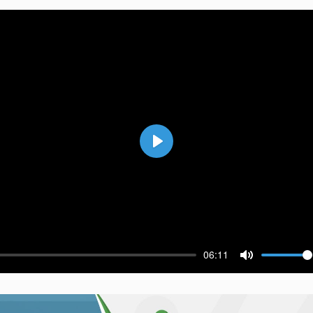
Воспроизвести
06:11
ести
Выключить 