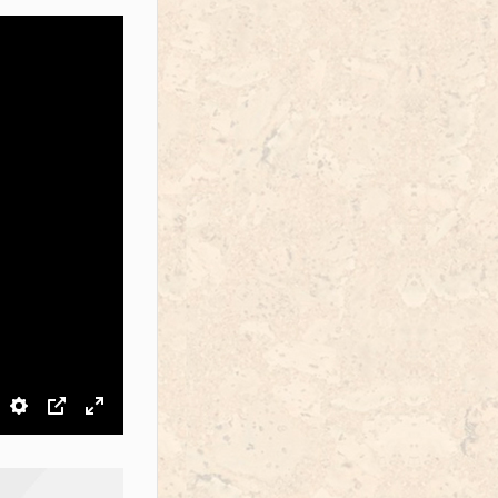
звук
Настройки
PIP
На весь экран