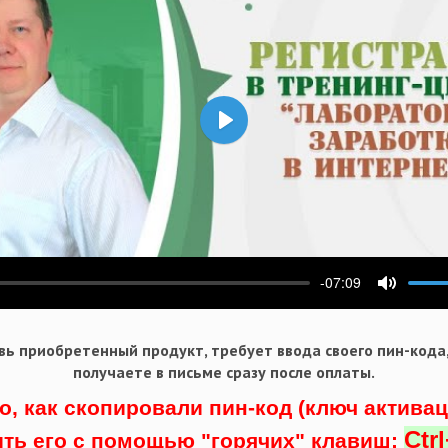
Воспроизвести
-07:09
ести
Выключ
ь приобретенный продукт, требует ввода своего пин-кода
получаете в письме сразу после оплаты.
о, как скопировали пин-код (ключ актива
Ctr
ить его с помощью "горячих" клавиш: