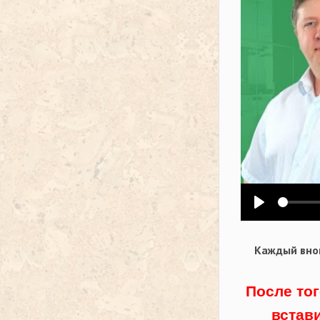
Воспроизв
Каждый внов
После тог
встав