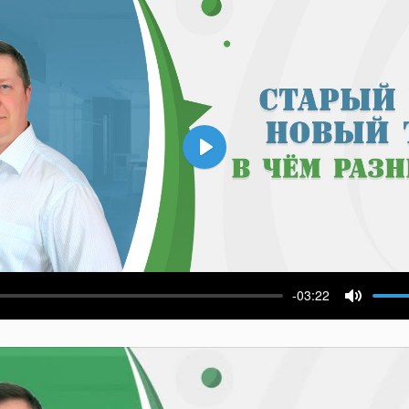
Воспроизвести
-03:22
ести
Выключ