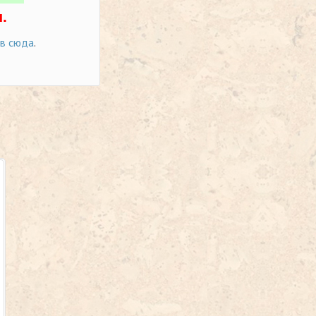
.
ов сюда
.