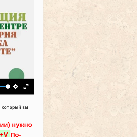
ить звук
Настройки
На весь экран
,
который вы
ции) нужно
l+V
По-