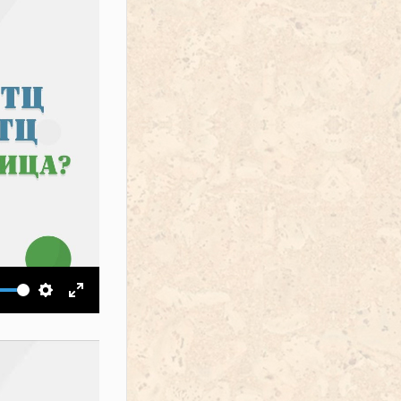
ить звук
Настройки
На весь экран