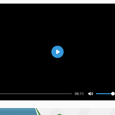
Воспроизвести
06:11
ести
Выключить 