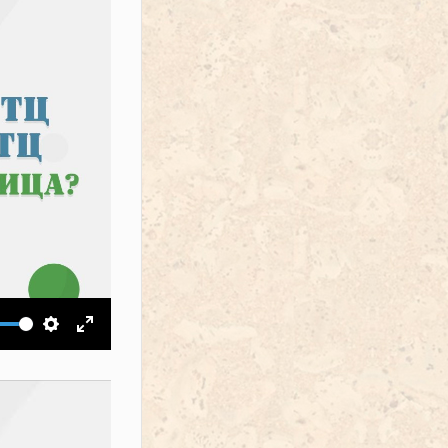
ить звук
Настройки
На весь экран