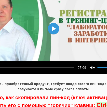
Воспроизвести
-07:09
ести
Выключ
ь приобретенный продукт, требует ввода своего пин-кода
получаете в письме сразу после оплаты.
о, как скопировали пин-код (ключ актива
Ctr
ить его с помощью "горячих" клавиш: