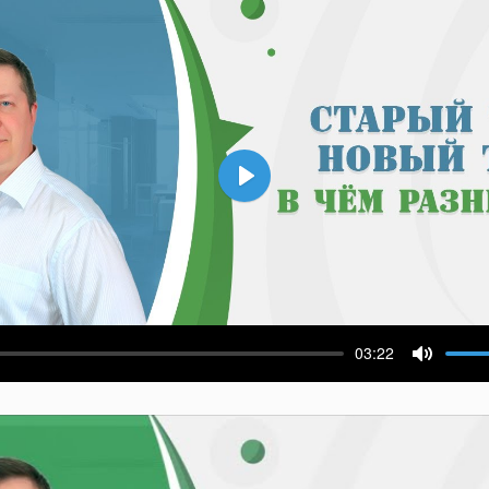
Воспроизвести
03:22
ести
Выключ