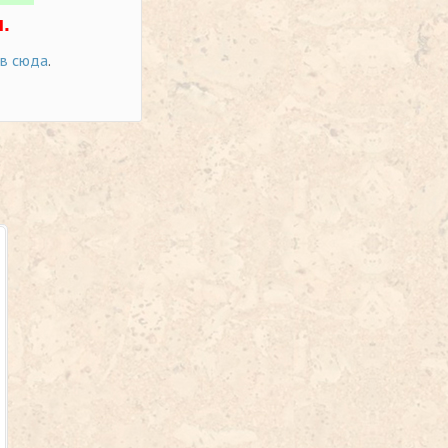
.
ов сюда
.