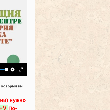
ить звук
Настройки
На весь экран
,
который вы
ции) нужно
l+V
По-