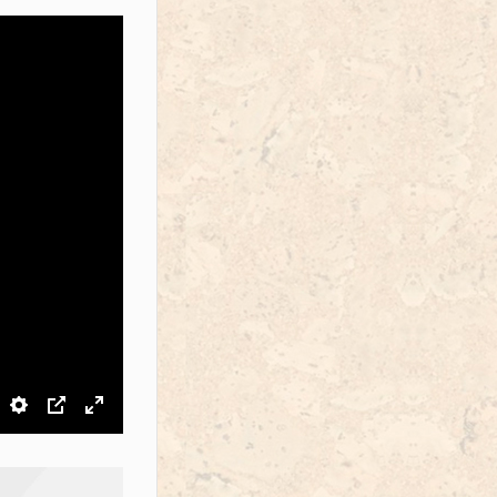
звук
Настройки
PIP
На весь экран