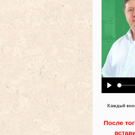
Воспроизв
Каждый внов
После тог
встав