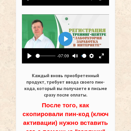
Воспроизвести
Выключить звук
Настройки
На весь экр
Воспроизвести
-07:09
Воспроизвести
Выключить звук
Настройки
На весь экр
Каждый вновь приобретенный
продукт, требует ввода своего пин-
кода,
который вы получаете в письме
сразу после оплаты.
После того, как
скопировали пин-код (ключ
активации) нужно вставить