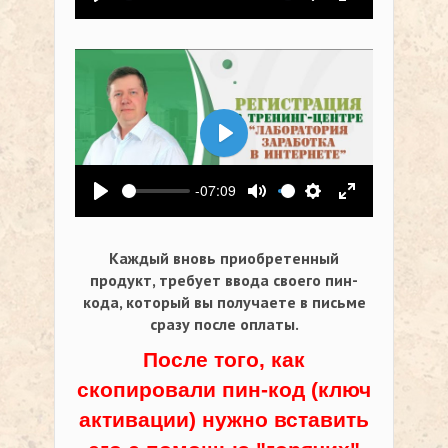
Воспроизвести
Выключить звук
Настройки
На весь экр
Воспроизвести
-07:09
Воспроизвести
Выключить звук
Настройки
На весь экр
Каждый вновь приобретенный
продукт, требует ввода своего пин-
кода,
который вы получаете в письме
сразу после оплаты.
После того, как
скопировали пин-код (ключ
активации) нужно вставить